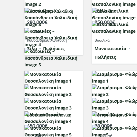
Κασσάνδρεια Χαλκιδική
Βασιλικά
280,000€
250,000€
280
m²
300
m²
Κασσάνδρεια Χαλκιδική
Βασιλικά
Βίλα
Πωλήσεις
Μονοκατοικία
Πωλήσεις
Βασιλικά Θεσσαλονίκη
Κέντρο Φλώρινα
450,000€
78,000€
230
m²
91
m²