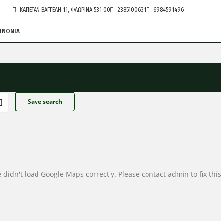
ΚΑΠΕΤΆΝ ΒΑΓΓΈΛΗ 11, ΦΛΏΡΙΝΑ 531 00
2385100631
6984591496
ΙΝΩΝΙΑ
Save search
 didn't load Google Maps correctly. Please contact admin to fix this