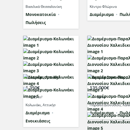
Βασιλικά Θεσσαλονίκη
Κέντρο Φλώρινα
Μονοκατοικία
Διαμέρισμα
Πωλή
Πωλήσεις
Κολωνάκι, Αττικήσ
Παραλία Διονυσίου,
Χαλκιδική
1,350€
135,000€
65
m²
55
m²
Κολωνάκι, Αττικήσ
Παραλία Διονυσίου, Χαλκ
Διαμέρισμα
Διαμέρισμα
Πωλή
Ενοικιάσεις