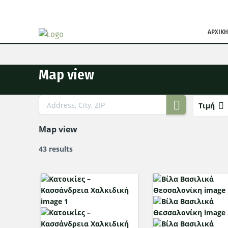
ΑΡΧΙΚΗ
Map view
Τιμή
Map view
43 results