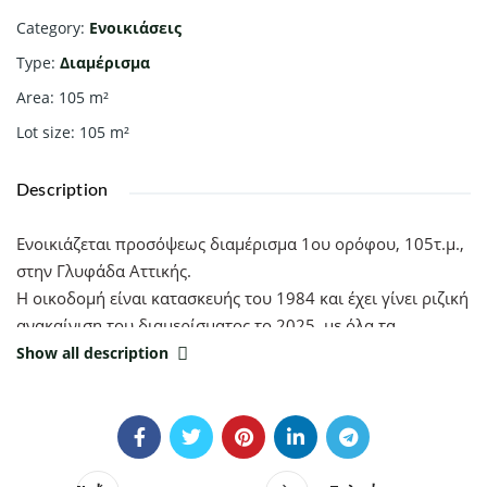
Category
:
Ενοικιάσεις
Type
:
Διαμέρισμα
Area
:
105
m²
Lot size
:
105
m²
Description
Eνοικιάζεται προσόψεως διαμέρισμα 1ου ορόφου, 105τ.μ.,
στην Γλυφάδα Αττικής.
Η οικοδομή είναι κατασκευής του 1984 και έχει γίνει ριζική
ανακαίνιση του διαμερίσματος το 2025, με όλα τα
σύγχρονα συστήματα τεχνολογίας (master bedroom with
Show all description
walking closet)
Αποτελείται από 2 υπνοδωμάτια , το ένα διαθέτει δικό του
μπάνιο, ενιαία σαλοκουζίνα με τραπεζαρία και ένα
επιπλέον μπάνιο.