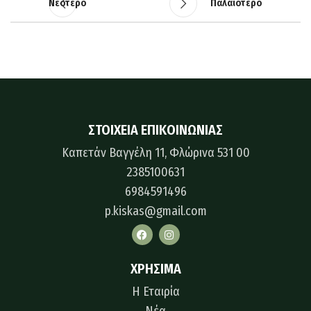
Νεότερο
Παλαιότερο
Η θέρμανση είναι ατομική, με λέβητα φυσικού αερίου και
κλιματισμό.
Τα κουφώματα είναι ενεργειακά αλουμινίου, με διπλά
τζάμια και σίτες.
Η οικοδομή διαθέτει ασανσέρ και υπάρχουν μπαλκόνια με
τέντες.
ΣΤΟΙΧΕΙΑ ΕΠΙΚΟΙΝΩΝΙΑΣ
Δυνατότητα τοποθέτησης και ηλεκτρικών συσκευών
Καπετάν Βαγγέλη 11, Φλώρινα 531 00
κουζίνας.
2385100631
6984591496
Το διαμέρισμα είναι σχεδιασμένο με υψηλή αισθητική, σε
p.kiskas@gmail.com
ήσυχη γειτονιά σε μικρή απόσταση από το κέντρο της
αγοράς και σε απόσταση 150μ. από το πάρκο του γκολφ.
Για περισσότερες πληροφορίες ή για ραντεβού, παρακαλώ
ΧΡΗΣΙΜΑ
επικοινωνήστε μαζί μας!
H Εταιρία