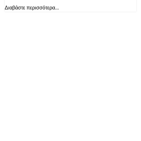
Διαβάστε περισσότερα...
ΣΤΟΙΧΕΙΑ ΕΠΙΚΟΙΝΩΝΙΑΣ
Καπετάν Βαγγέλη 11, Φλώρινα 531 00
2385100631
6984591496