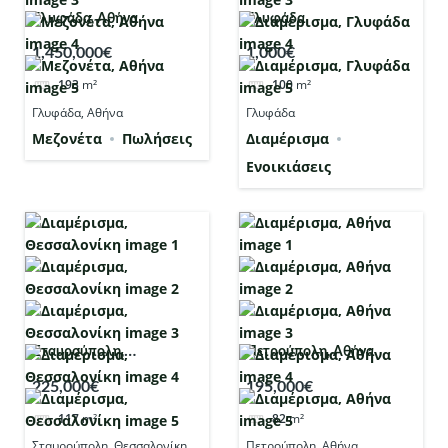
Γλυφάδα, Αθήνα
Γλυφάδα
1,450,000€
1,000€
193
m²
100
m²
Γλυφάδα, Αθήνα
Γλυφάδα
Μεζονέτα
Πωλήσεις
Διαμέρισμα
Ενοικιάσεις
Σταυρούπολη,
Πετρούπολη, Αθήνα
Θεσσαλονίκη
225,000€
195,000€
117
m²
82
m²
Σταυρούπολη, Θεσσαλονίκη
Πετρούπολη, Αθήνα