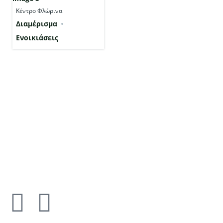
Κέντρο Φλώρινα
Διαμέρισμα
Ενοικιάσεις
ΣΤΟΙΧΕΙΑ ΕΠΙΚΟΙΝΩΝΙΑΣ
Καπετάν Βαγγέλη 11, Φλώρινα 531 00
2385100631
6984591496
p.kiskas@gmail.com