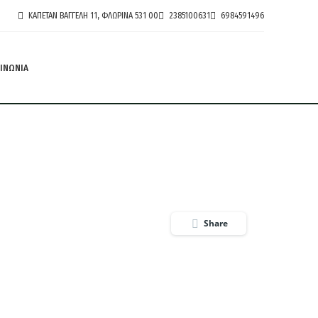
ΚΑΠΕΤΆΝ ΒΑΓΓΈΛΗ 11, ΦΛΏΡΙΝΑ 531 00
2385100631
6984591496
ΙΝΩΝΙΑ
Share