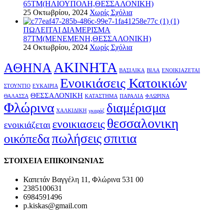
65ΤΜ(ΗΛΙΟΥΠΟΛΗ,ΘΕΣΣΑΛΟΝΙΚΗ)
25 Οκτωβρίου, 2024
Χωρίς Σχόλια
ΠΩΛΕΙΤΑΙ ΔΙΑΜΕΡΙΣΜΑ
87ΤΜ(ΜΕΝΕΜΕΝΗ,ΘΕΣΣΑΛΟΝΙΚΗ)
24 Οκτωβρίου, 2024
Χωρίς Σχόλια
ΑΚΙΝΗΤΑ
ΑΘΗΝΑ
ΒΑΣΙΛΙΚΑ
ΒΙΛΑ
ΕΝΟΙΚΙΑΖΕΤΑΙ
Ενοικιάσεις Κατοικιών
ΣΤΟΥΝΤΙΟ
ΕΥΚΑΙΡΙΑ
ΘΕΣΣΑΛΟΝΙΚΗ
ΘΑΛΑΣΣΑ
ΚΑΤΑΣΤΗΜΑ
ΠΑΡΑΛΙΑ
ΦΛΩΡΙΝΑ
Φλώρινα
διαμέρισμα
ΧΑΛΚΙΔΙΚΗ
γκαράζ
θεσσαλονικη
ενοικιασεις
ενοικιάζεται
πωλήσεις
σπιτια
οικόπεδα
ΣΤΟΙΧΕΙΑ ΕΠΙΚΟΙΝΩΝΙΑΣ
Καπετάν Βαγγέλη 11, Φλώρινα 531 00
2385100631
6984591496
p.kiskas@gmail.com