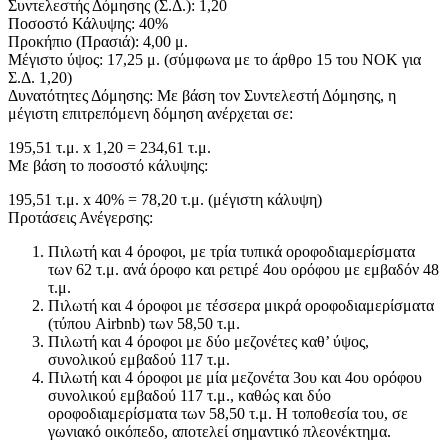
Συντελεστής Δόμησης (Σ.Δ.): 1,20
Ποσοστό Κάλυψης: 40%
Προκήπιο (Πρασιά): 4,00 μ.
Μέγιστο ύψος: 17,25 μ. (σύμφωνα με το άρθρο 15 του ΝΟΚ για
Σ.Δ. 1,20)
Δυνατότητες Δόμησης: Με βάση τον Συντελεστή Δόμησης, η
μέγιστη επιτρεπόμενη δόμηση ανέρχεται σε:
195,51 τ.μ. x 1,20 = 234,61 τ.μ.
Με βάση το ποσοστό κάλυψης:
195,51 τ.μ. x 40% = 78,20 τ.μ. (μέγιστη κάλυψη)
Προτάσεις Ανέγερσης:
Πιλωτή και 4 όροφοι, με τρία τυπικά οροφοδιαμερίσματα
των 62 τ.μ. ανά όροφο και ρετιρέ 4ου ορόφου με εμβαδόν 48
τ.μ.
Πιλωτή και 4 όροφοι με τέσσερα μικρά οροφοδιαμερίσματα
(τύπου Airbnb) των 58,50 τ.μ.
Πιλωτή και 4 όροφοι με δύο μεζονέτες καθ’ ύψος,
συνολικού εμβαδού 117 τ.μ.
Πιλωτή και 4 όροφοι με μία μεζονέτα 3ου και 4ου ορόφου
συνολικού εμβαδού 117 τ.μ., καθώς και δύο
οροφοδιαμερίσματα των 58,50 τ.μ. Η τοποθεσία του, σε
γωνιακό οικόπεδο, αποτελεί σημαντικό πλεονέκτημα.