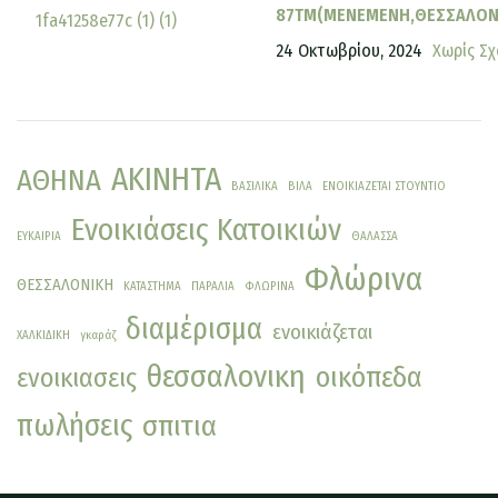
87ΤΜ(ΜΕΝΕΜΕΝΗ,ΘΕΣΣΑΛΟΝ
24 Οκτωβρίου, 2024
Χωρίς Σχ
ΑΚΙΝΗΤΑ
ΑΘΗΝΑ
ΒΑΣΙΛΙΚΑ
ΒΙΛΑ
ΕΝΟΙΚΙΑΖΕΤΑΙ ΣΤΟΥΝΤΙΟ
Ενοικιάσεις Κατοικιών
ΕΥΚΑΙΡΙΑ
ΘΑΛΑΣΣΑ
Φλώρινα
ΘΕΣΣΑΛΟΝΙΚΗ
ΚΑΤΑΣΤΗΜΑ
ΠΑΡΑΛΙΑ
ΦΛΩΡΙΝΑ
διαμέρισμα
ενοικιάζεται
ΧΑΛΚΙΔΙΚΗ
γκαράζ
θεσσαλονικη
οικόπεδα
ενοικιασεις
πωλήσεις
σπιτια