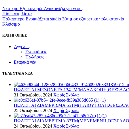
Νεότερο
Εξοικονομώ-Ανακαινίζω για νέους
Πίσω στη λίστα
Παλαιότερο
Ενοικιάζεται studio 30τ.μ σε εξαιρετική πολυκατοικία
Κλείσιμο
ΚΑΤΗΓΟΡΙΕΣ
Αγγελίες
Ενοικιάσεις
Πωλήσεις
Εταρικά νέα
ΤΕΛΕΥΤΑΙΑ ΝΕΑ
ΠΩΛΕΙΤΑΙ ΜΕΖΟΝΕΤΑ 134ΤΜ(ΜΑΛΑΚΟΠΗ,ΘΕΣΣΑΛΟ
31 Οκτωβρίου, 2024
Χωρίς Σχόλια
ΠΩΛΕΙΤΑΙ ΔΙΑΜΕΡΙΣΜΑ 65ΤΜ(ΗΛΙΟΥΠΟΛΗ,ΘΕΣΣΑΛ
25 Οκτωβρίου, 2024
Χωρίς Σχόλια
ΠΩΛΕΙΤΑΙ ΔΙΑΜΕΡΙΣΜΑ 87ΤΜ(ΜΕΝΕΜΕΝΗ,ΘΕΣΣΑΛΟ
24 Οκτωβρίου, 2024
Χωρίς Σχόλια