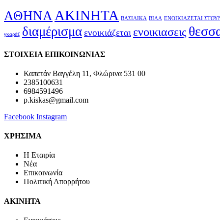
ΑΚΙΝΗΤΑ
ΑΘΗΝΑ
ΒΑΣΙΛΙΚΑ
ΒΙΛΑ
ΕΝΟΙΚΙΑΖΕΤΑΙ ΣΤΟΥ
θεσσ
διαμέρισμα
ενοικιασεις
ενοικιάζεται
γκαράζ
ΣΤΟΙΧΕΙΑ ΕΠΙΚΟΙΝΩΝΙΑΣ
Καπετάν Βαγγέλη 11, Φλώρινα 531 00
2385100631
6984591496
p.kiskas@gmail.com
Facebook
Instagram
ΧΡΗΣΙΜΑ
H Εταιρία
Νέα
Επικοινωνία
Πολιτική Απορρήτου
ΑΚΙΝΗΤΑ